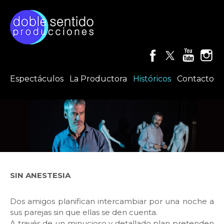
Espectáculos
La Productora
Históricos
Contacto
SIN ANESTESIA
Dos amigos planifican intercambiar por una noche a
sus parejas sin que ellas se den cuenta.
A través de un minucioso y detallado plan pretenden